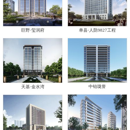
单县·人防9827工程
巨野·玺润府
中铂珑誉
天基·金水湾