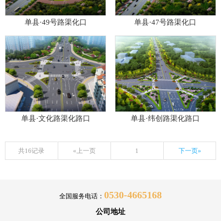
单县·49号路渠化口
单县·47号路渠化口
单县·文化路渠化路口
单县·纬创路渠化路口
共16记录
«上一页
1
下一页»
0530-4665168
全国服务电话：
公司地址