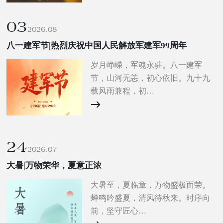
03
2026.08
八一建军节|热烈庆祝中国人民解放军建军99周年
岁月峥嵘，军魂永驻。八一建军
节，山河无恙，初心依旧。九十九
载风雨兼程，初…
24
2026.07
大暑|万物荣华，夏意正浓
大暑至，夏临章，万物盛极而荣。
蝉鸣吟盛夏，清风待秋来。时序向
前，坚守匠心…