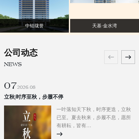
中铂珑誉
天基·金水湾
公司动态
NEWS
07
2026.08
立秋|时序至秋，步履不停
一叶落知天下秋，时序更迭，立秋
已至。夏去秋来，步履不息，愿所
有耕耘，皆有…