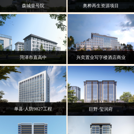
森城壹号院
奥桦再生资源项目
菏泽市直高中
兴奕置业写字楼酒店商业
单县·人防9827工程
巨野·玺润府